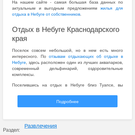
На нашем сайте - самая большая база данных по
предупреждают об этом. Попробовали креветки
актуальным и выгодным предложениям
жилья для
жареные в соево-чесночном соусе просто обалденные
все отзывы
отдыха в Небуге от собственников
.
порция 300г подучились на 750р, а пиво совсем
недорогое всего 70р. Жалко только что с собой
Отдых в Небуге Краснодарского
наливают только светлое пиво, темное почему нет. В
общем пивная классная, с удовольствием бы ещё
края
сходила.
Поселок совсем небольшой, но в нем есть много
интересного. По
отзывам отдыхающих об отдыхе в
Небуге
, здесь расположен один из лучших аквапарков,
современный дельфинарий, оздоровительные
комплексы.
Поселившись на отдых в Небуге близ Туапсе, вы
будете жить между морем и небольшой горной речкой.
Морская вода тут очень чистая и прозрачная, а места -
Подробнее
удивительно красивые.
В поселке не так много жилья, как на крупных
курортах, из-за его размеров и особенностей рельефа
Развлечения
местности. Поэтому планируя отдых в гостиницах
Раздел:
Небуга, лучше бронировать их заранее. Особенно