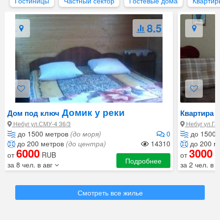
Гостиницы
Частный сектор
Гостевые дома
Квартир
8.5
Домик у реки
Г
Дом под ключ
Квартира
Небуг ул.СМУ-4 36/3
Небуг ул.Га
до 1500 метров
(до моря)
0
до 1500 
до 200 метров
(до центра)
14310
до 200 м
6000
3000
от
RUB
от
R
Подробнее
за 8 чел. в авг
за 2 чел. в 
Смотреть все жилье