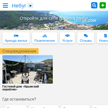
Небуг
Откройте для себя поселок Небуг
Аренда жилья
Развлечения
Услуги
Отзывы
Ново
Спецпредложения
Гостевой дом «Крымский
кораблик»
Где остановиться?