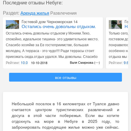
Последние отзывы Небуге:
Раздел:
Аренда жилья
Развлечения
Гостевой дом Черноморская 14
Гос
Остались очень довольны отдыхом.
На
чт
Остались очень довольны отдыхом у Моники.Тихо,
Только сегод
спокойно, идеальное тишина- это удивительное место.
гостевом дом
Спасибо хозяйке за Ее гостеприимстве, большая
понравилось.
молодец. А терраса - это чудо!!!! Ради террасы стоит
особенно нам
приезжать сюда.отдых удался. Мы довольны. Спасибо
отдыха мы на
хозяйке. Ждите нас в 2019 году.
руб за билет
Рейтинг:
10.0
Валя Смирнова (---)
Рейтинг:
9.6
10-10-2018
дальше ближ
теплое.пляжи
все отзывы
этом пляже. 
Небуг понра
Бары Пивоварня Пивград
Бар
Пивная в Небуге
все отзывы
Ру
Отдыхали в Небуге возле набережной, пошли в посёлок
Небольшая п
Небольшой поселок в 16 километрах от Туапсе давно
на рынок и заглянули в эту пивную. Очень вкусное
отражает в 
считается центром туристических развлечений и
темное пиво, хотя я больше светлое пиво
Однако разм
досуга в этой части побережья. Если вы хотите
предпочитаю, а попробовав здесь сразу вспомнилось
наши рестор
отдохнуть на море в Небуге в 2025 году, то
темное пиво в Праге. Меню обширное, цены кусаются
поесть можно
забронировать подходящее жилье можно уже сейчас.
конечно, смотрите цены за 100г, но официанты
особого впеч
Рейтинг:
10.0
Олала (Чехов)
Рейтинг:
8.0
21-07-2019